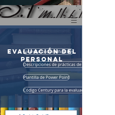
Evaluación del
Formulario de calificación
personal
Descripciones de prácticas de alto apalancami
Plantilla de Power Point
Código Century para la evaluación del personal