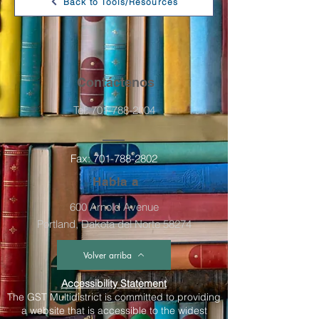
Back to Tools/Resources
Contáctenos
Tel:
701-788-2004
Fax:
701-788-2802
Habla a
600 Arnold Avenue
Portland, Dakota del Norte 58274
Volver arriba
Accessibility Statement
The GST Multidistrict is committed to providing
a website that is accessible to the widest